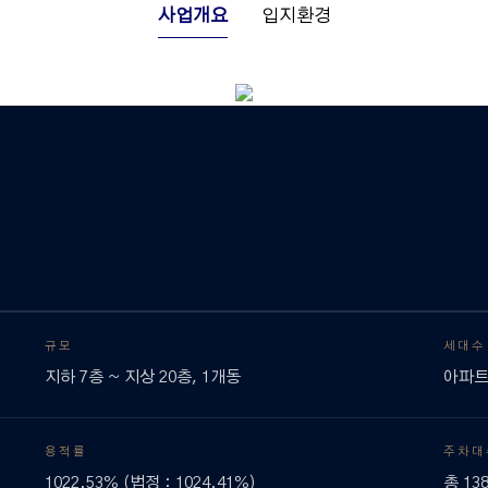
사업개요
입지환경
규모
세대수
지하 7층 ~ 지상 20층, 1개동
아파트
용적률
주차대
1022.53% (법정 : 1024.41%)
총 13